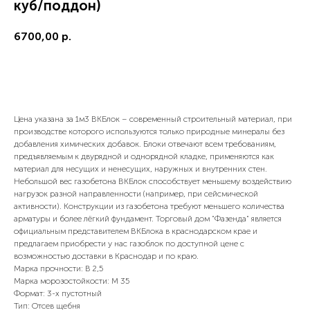
куб/поддон)
6700,00
р.
Купить сейчас
Цена указана за 1м3 ВКБлок – современный строительный материал, при
производстве которого используются только природные минералы без
добавления химических добавок. Блоки отвечают всем требованиям,
предъявляемым к двурядной и однорядной кладке, применяются как
материал для несущих и ненесущих, наружных и внутренних стен.
Небольшой вес газобетона ВКБлок способствует меньшему воздействию
нагрузок разной направленности (например, при сейсмической
активности). Конструкции из газобетона требуют меньшего количества
арматуры и более лёгкий фундамент. Торговый дом "Фазенда" является
официальным представителем ВКБлока в краснодарском крае и
предлагаем приобрести у нас газоблок по доступной цене с
возможностью доставки в Краснодар и по краю.
Марка прочности: В 2,5
Марка морозостойкости: М 35
Формат: 3-х пустотный
Тип: Отсев щебня