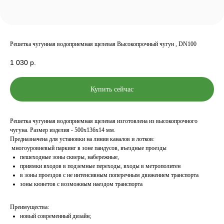
Решетка чугунная водоприемная щелевая Высокопрочный чугун , DN100
1 030
р.
Купить сейчас
Решетка чугунная водоприемная щелевая изготовлена из высокопрочного
чугуна. Размер изделия - 500x136x14 мм.
Предназначена для установки на линии каналов и лотков:
многоуровневый паркинг в зоне пандусов, въездные проезды
пешеходные зоны скверы, набережные,
приямки входов в подземные переходы, входы в метрополитен
в зоны проездов с не интенсивным поперечным движением транспорта
зоны кюветов с возможным наездом транспорта
Преимущества:
новый современный дизайн;