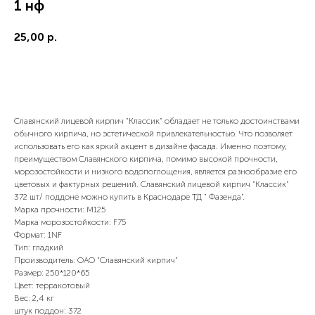
1 нф
25,00
р.
Купить сейчас
Славянский лицевой кирпич "Классик" обладает не только достоинствами
обычного кирпича, но эстетической привлекательностью. Что позволяет
использовать его как яркий акцент в дизайне фасада. Именно поэтому,
преимуществом Славянского кирпича, помимо высокой прочности,
морозостойкости и низкого водопоглощения, является разнообразие его
цветовых и фактурных решений. Славянский лицевой кирпич "Классик"
372 шт/ поддоне можно купить в Краснодаре ТД " Фазенда".
Марка прочности: М125
Марка морозостойкости: F75
Формат: 1NF
Тип: гладкий
Производитель: ОАО "Славянский кирпич"
Размер: 250*120*65
Цвет: терракотовый
Вес: 2,4 кг
штук поддон: 372