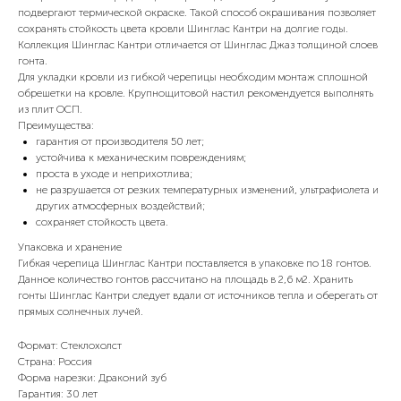
подвергают термической окраске. Такой способ окрашивания позволяет
сохранять стойкость цвета кровли Шинглас Кантри на долгие годы.
Коллекция Шинглас Кантри отличается от Шинглас Джаз толщиной слоев
гонта.
Для укладки кровли из гибкой черепицы необходим монтаж сплошной
обрешетки на кровле. Крупнощитовой настил рекомендуется выполнять
из плит ОСП.
Преимущества:
гарантия от производителя 50 лет;
устойчива к механическим повреждениям;
проста в уходе и неприхотлива;
не разрушается от резких температурных изменений, ультрафиолета и
других атмосферных воздействий;
сохраняет стойкость цвета.
Упаковка и хранение
Гибкая черепица Шинглас Кантри поставляется в упаковке по 18 гонтов.
Данное количество гонтов рассчитано на площадь в 2,6 м2. Хранить
гонты Шинглас Кантри следует вдали от источников тепла и оберегать от
прямых солнечных лучей.
Формат: Стеклохолст
Страна: Россия
Форма нарезки: Драконий зуб
Гарантия: 30 лет