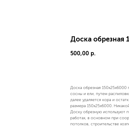
Доска обрезная 
500,00
р.
Купить сейчас
Доска обрезная 150х25х6000 
сосны и ели, путем распиловк
далее удаляется кора и остат
размера 150x25x6000. Никако
Доску обрезную используют п
работах, в основном при соо
потолков, строительстве хоз