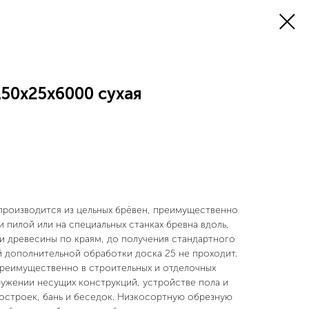
150x25x6000 сухая
производится из цельных брёвен, преимущественно
и пилой или на специальных станках бревна вдоль,
ки древесины по краям, до получения стандартного
й дополнительной обработки доска 25 не проходит.
реимущественно в строительных и отделочных
ружении несущих конструкций, устройстве пола и
построек, бань и беседок. Низкосортную обрезную