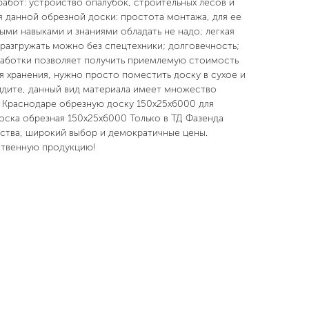
работ: устройство опалубок, строительных лесов и
я данной обрезной доски: простота монтажа, для ее
ми навыками и знаниями обладать не надо; легкая
 разгружать можно без спецтехники; долговечность;
аботки позволяет получить приемлемую стоимость
я хранения, нужно просто поместить доску в сухое и
идите, данный вид материала имеет множество
в Краснодаре обрезную доску 150x25x6000 для
оска обрезная 150x25x6000 Только в ТД Фазенда
ества, широкий выбор и демократичные цены.
ственную продукцию!