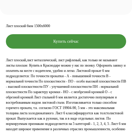
Лист плоский 6мм 1500x6000
Купить сейчас
Лист плоский,лист металлический, лист рифленый, как только не называют
листы плоские. Купить в Краснодаре можно у нас по звонку. Оформить заявку и
оплатить на месте с водителем, удобно и легко. Листовой прокат 6 мм
подразделяется: По точности прокатки - А - повышенной точности В -
нормальной точности По плоскостности - ПО - особо высокой плоскостности ПВ
- высокой плоскостности ПУ - улучшенной плоскостности ПН - нормальной
плоскостности По характеру кромки - НО - с необрезной кромкой О - с
обрезной кромкой Лист стальной 6 мм является достаточно популярным и
востребованным видом листовой стали. Изготавливается только способом
горячего проката, т.к. согласно ГОСТ 19904-90, 5 мм - это максимальная
толщина листа холоднокатаного. Лист 6 классифицируется как толстолистовой
прокат. Выпускается как в рулонах, так и в виде отдельных листов. По
нормируемым признакам подразделяется на 5 категорий - 1, 2, 3, 4, 5. Лист 6 мм
находит широкое применение в различных отраслях промышленности, особенно