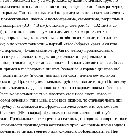
ы вам подскажем цену за метр. Классификация стальных труб: по
подразделяются на множество типов, исходя из линейных размеров,
покрытия. Типы стальных труб по размерам: o по геометрии сечения
, прямоугольные, шести- и восьмигранные, сегментные, ребристые и
апиллярные (0.3 – 4.8 мм), с малым диаметром (5 – 102 мм) и со
м); o по отношению наружного диаметра к толщине стенки –
ые, нормальные, тонкостенные и особотонкостенные; o по длине –
ы; o по классу точности – первый класс (обрезка краев и снятие
о с порезкой). Виды стальной трубы по методу производства: o
 o спиралешовные; o водогазопроводные; o профильные; o
анные; o холоднодеформированные. - По наличию антикоррозийного
и применяется покрытие цинком (холодное и горячее цинкование),
 полиэтиленом (в один, два или три слоя), цементно-песчаной
сью и др. Производство стальных труб: осоновные методы По методу
жно разделить на два основных вида – со сварным швом и без шва.
варные изготавливают из плоского стального листа, который
формы сечения и типа шва. Если шов прямой, то стальная лента при
 трубку и сваривается вольфрамовым электродом в инертном газе
й частоты (HF - сварка). Для получения спиралешовной трубы
рали. Профильные - не с круглым сечением, и водогазонапорные тоже
Особенности производства бесшовных труб Бесшовные производятся
верливания, литья, горячего или холодного деформирования. При