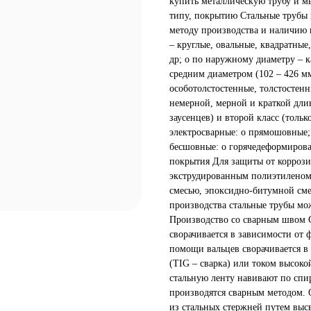
купить металлическую трубу и м
типу, покрытию Стальные трубы 
методу производства и наличию 
– круглые, овальные, квадратные
др; o по наружному диаметру – к
средним диаметром (102 – 426 м
особотолстостенные, толстостенн
немерной, мерной и краткой длин
заусенцев) и второй класс (тольк
электросварные: o прямошовные;
бесшовные: o горячедеформиров
покрытия Для защиты от коррози
экструдированным полиэтиленом,
смесью, эпоксидно-битумной сме
производства стальные трубы мо
Производство со сварным швом С
сворачивается в зависимости от 
помощи вальцев сворачивается в
(TIG – сварка) или током высоко
стальную ленту навивают по спи
производятся сварным методом. 
из стальных стержней путем выс