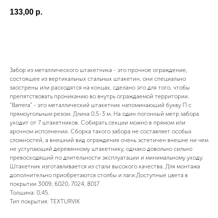
133,00
р.
Купить сейчас
Забор из металлического штакетника - это прочное ограждение,
состоящее из вертикальных стальных штакетин, они специально
заострены или расходятся на концах, сделано это для того, чтобы
препятствовать прониканию во внутрь ограждаемой территории.
"Barrera" - это металлический штакетник напоминающий букву П с
прямоугольным резом. Длина 0,5-3 м. На один погонный метр забора
уходит от 7 штакетников. Собирать секции можно в прямом или
арочном исполнении. Сборка такого забора не составляет особых
сложностей, а внешний вид ограждения очень эстетичен внешне ни чем
не уступающий деревянному штакетнику, однако довольно сильно
превосходящий по длительности эксплуатации и минимальному уходу.
Штакетник изготавливается из стали высокого качества. Для монтажа
дополнительно приобретаются столбы и лаги.Доступные цвета в
покрытии 3009, 6020, 7024, 8017
Толщина: 0,45.
Тип покрытия: TEXTURVIK