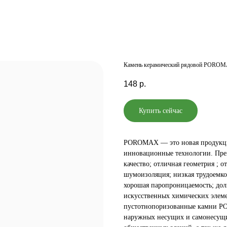
Камень керамический рядовой POROM
148
р.
Купить сейчас
POROMAX — это новая продукция,
инновационные технологии. Пре
качество; отличная геометрия ; 
шумоизоляция; низкая трудоемкос
хорошая паропроницаемость; долг
искусственных химических элем
пустотнопоризованные камни PO
наружных несущих и самонесущи