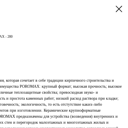
AX - 280
 которая сочетает в себе традиции кирпичного строительства и
имущества POROMAX: крупный формат; высокая прочность; высокое
отличные теплозащитные свойства; превосходная звуко- и
ть и простота каменных работ; низкий расход раствора при кладке;
овечность; экологичность, то есть отстутствие каких-либо
ентов при изготовлении. Керамические крупноформатные
ROMAX предназначены для устройства (возведения) внутренних и
х стен и перегородок малоэтажных и многоэтажных жилых и