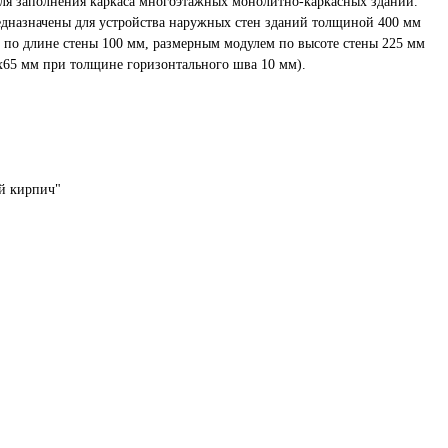
для заполнения каркаса многоэтажных монолитно-каркасных зданий.
азначены для устройства наружных стен зданий толщиной 400 мм
м по длине стены 100 мм, размерным модулем по высоте стены 225 мм
65 мм при толщине горизонтального шва 10 мм).
й кирпич"