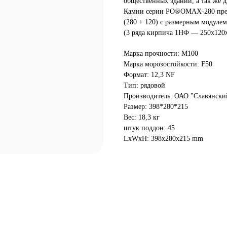
общественных зданий, а так же 
Камни серии PO®OMAX-280 предн
(280 + 120) с размерным модуле
(3 ряда кирпича 1НФ — 250х120х
Марка прочности: М100
Марка морозостойкости: F50
Формат: 12,3 NF
Тип: рядовой
Производитель: ОАО "Славянски
Размер: 398*280*215
Вес: 18,3 кг
штук поддон: 45
LxWxH: 398x280x215 mm