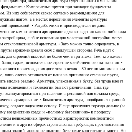
ного диаметра, композитная арматура будет отличаться меньшим
я фундамента • Композитные прутки при закладке фундамента
м. Из них собирается каркас согласно рекомендациям для
 нужным шагом, а в местах пересечения элементы арматуры
ьной проволокой. • Разработчики и производители не дают
енение композитного армирования для возведения какого-либо вида
и застройщика, любые основания для малоэтажной постройки могут
м стеклопластиковой арматуры. • Зато можно точно определить, в
пруты зарекомендовали себя с наилучшей стороны. Речь идет о
ах для строений высотой не более чем в три этажа. Тем, кто желает
, баню, гараж, основательное строение хозяйственного назначения. •
ического происхождения достаточно велик – 80 лет по минимальным
о, лишь слегка отличается от цены на привычные стальные пруты,
ть вполне реально. Арматура, упакованная в бухту, без труда влезет
ловия возведения и технологии бывают различными. Там, где
ут эксплуатироваться при наличии агрессивной для металла среды,
ическое армирование. • Композитная арматура, подобранная с равной
касу, создаст надежную основу. И еще прослужит гораздо дольше (за
ему воздействию среды и «полному безразличию» к процессу
ьством великолепных прочностных характеристик композитной
енение и в других сферах строительства, требующих противостояния
и полы зданий, дорожное полотно, береговые конструкции, мосты. Но