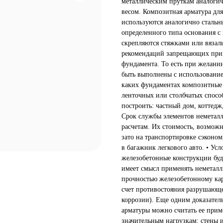
металлическим пруткам аналогич
весом. Композитная арматура дл
используются аналогично стальны
определенного типа основания с
скрепляются стяжками или вязал
рекомендаций запрещающих прим
фундамента. То есть при желани
быть выполнены с использование
каких фундаментах композитные 
ленточных или столбчатых способ
построить: частный дом, коттедж
Срок службы элементов неметалл
расчетам. Их стоимость, возможн
зато на транспортировке сэкономи
в багажник легкового авто. • Ус
железобетонные конструкции буд
имеет смысл применять неметалл
прочностью железобетонному кар
счет противостояния разрушающ
коррозии). Еще одним доказател
арматуры можно считать ее прим
значительным нагрузкам: стены 