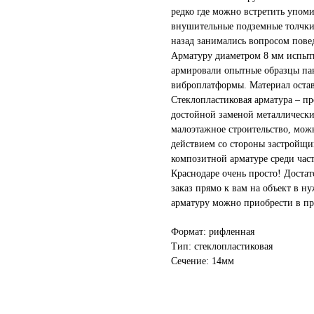
редко где можно встретить упом
внушительные подземные толчки
назад занимались вопросом пове
Арматуру диаметром 8 мм испыты
армировали опытные образцы пан
виброплатформы. Материал остав
Стеклопластиковая арматура – п
достойной заменой металлически
малоэтажное строительство, мож
действием со стороны застройщи
композитной арматуре среди час
Краснодаре очень просто! Достат
заказ прямо к вам на объект в 
арматуру можно приобрести в пру
Формат: рифленная
Тип: стеклопластиковая
Сечение: 14мм