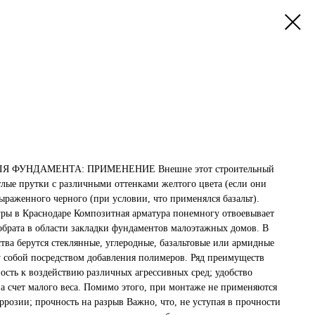
 ФУНДАМЕНТА: ПРИМЕНЕНИЕ Внешне этот строительный
тлые прутки с различными оттенками желтого цвета (если они
ыраженного черного (при условии, что применялся базальт).
ры в Краснодаре Композитная арматура понемногу отвоевывает
собрата в области закладки фундаментов малоэтажных домов. В
ства берутся стеклянные, углеродные, базальтовые или армидные
 собой посредством добавления полимеров. Ряд преимуществ
ость к воздействию различных агрессивных сред; удобство
а счет малого веса. Помимо этого, при монтаже не применяются
оррозии; прочность на разрыв Важно, что, не уступая в прочности