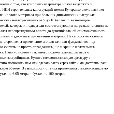
инание о том, что композитная арматура может выдержать и
. НИИ строительных конструкций имени Кучеренко около пяти лет
дения этого материала при больших динамических нагрузках.
вали «землетрясением» от 5 до 10 баллов. С ее помощью
елей, которые и подвергали соответствующим нагрузкам, ставили на
ался неповрежденным вплоть до девятибалльной сейсмоактивности!
рочный и удобный в применении материал. На сегодня он является
м стержням, а применение его для заливки фундаментов под
но считать не просто оправданным, но и крайне желательным
ка. Именно поэтому так много положительных отзывов о
тных застройщиков. Купить стеклопластиковую арматуру в
очно позвонить нам или сделать заказ через сайт и мы доставим ваш
нужном объеме. В зависимости от вида применения стеклопластиковую
тах по 6,05 метра и бухтах по 100 метров.