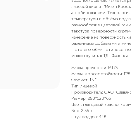
водопоглощения, является р
лицевой кирпич "Милан Крост
ангобированием. Технология 
температуры и объёма подава
разнообразие цветовой гаммы
текстура поверхности кирпи
нанесение на поверхность ки
различными добавками и мине
– это его обжиг с нанесенно
можно купить в ТД " Фазенда".
Марка прочности: М175
Марка морозостойкости: F75
Формат: 1NF
Тип: лицевой
Производитель: ОАО "Славянс
Размер: 250*120*65
Цвет: глянцевый красно-кор
Вес: 2,55 кг
штук поддон: 448