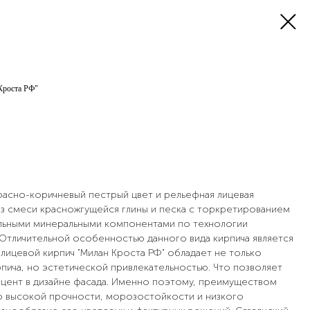
Кроста РФ"
расно-коричневый пестрый цвет и рельефная лицевая
из смеси красножгущейся глины и песка с торкретированием
льными минеральными компонентами по технологии
 Отличительной особенностью данного вида кирпича является
 лицевой кирпич "Милан Кроста РФ" обладает не только
ича, но эстетической привлекательностью. Что позволяет
акцент в дизайне фасада. Именно поэтому, преимуществом
о высокой прочности, морозостойкости и низкого