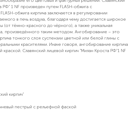
азнообразие его цветовых и фактурных решений. Славянский
а РФ" 1 NF произведен путем FLASH-обжига с
FLASH-обжига кирпича заключается в регулировании
емого в печь воздуха, благодаря чему достигается широкое
 (от тёмно-красного до чёрного), а также уникальная
ча, произведённого таким методом. Ангобирование – это
рпича тонкого слоя суспензии цветной или белой глины с
ральными красителями. Иначе говоря, ангобирование кирпича
й краской. Славянский лицевой кирпич "Милан Кроста РФ"1 NF
кий кирпич"
ичневый пестрый с рельефной фаской