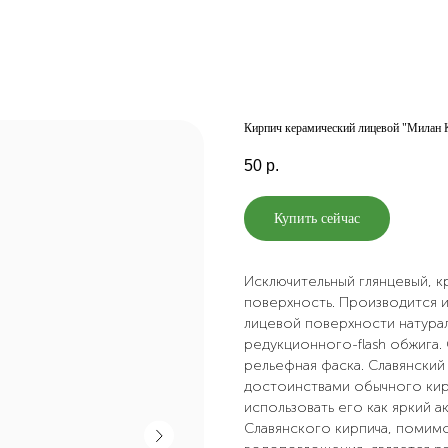
Кирпич керамический лицевой "Милан 
50
р.
Купить сейчас
Исключительный глянцевый, к
поверхность. Производится 
лицевой поверхности натура
редукционного-flash обжига.
рельефная фаска. Славянский
достоинствами обычного кирп
использовать его как яркий 
Славянского кирпича, помим