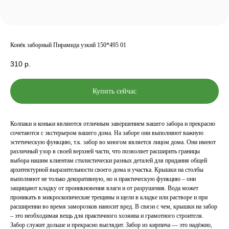
Конёк заборный Пирамида узкий 150*495 01
310
р.
Купить сейчас
Колпаки и коньки являются отличным завершением вашего забора и прекрасно
сочетаются с экстерьером вашего дома. На заборе они выполняют важную
эстетическую функцию, т.к. забор во многом является лицом дома. Они имеют
различный узор в своей верхней части, что позволяет расширить границы
выбора нашим клиентам стилистически разных деталей для придания общей
архитектурной выразительности своего дома и участка. Крышки на столбы
выполняют не только декоративную, но и практическую функцию – они
защищают кладку от проникновения влаги и от разрушения. Вода может
проникать в микроскопические трещины и щели в кладке или растворе и при
расширении во время заморозков наносит вред. В связи с чем, крышки на забор
– это необходимая вещь для практичного хозяина и грамотного строителя.
Забор служит дольше и прекрасно выглядит. Забор из кирпича — это надёжно,