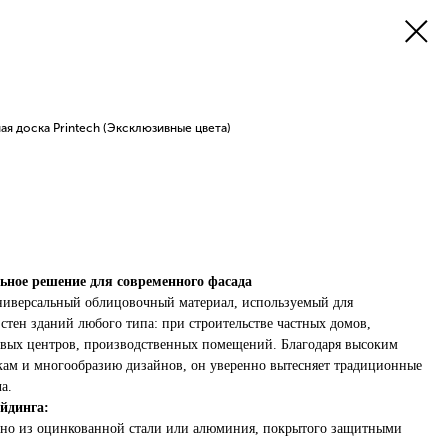
я доска Printech (Эксклюзивные цвета)
ьное решение для современного фасада
ниверсальный облицовочный материал, используемый для
стен зданий любого типа: при строительстве частных домов,
овых центров, производственных помещений. Благодаря высоким
кам и многообразию дизайнов, он уверенно вытесняет традиционные
а.
йдинга:
нно из оцинкованной стали или алюминия, покрытого защитными