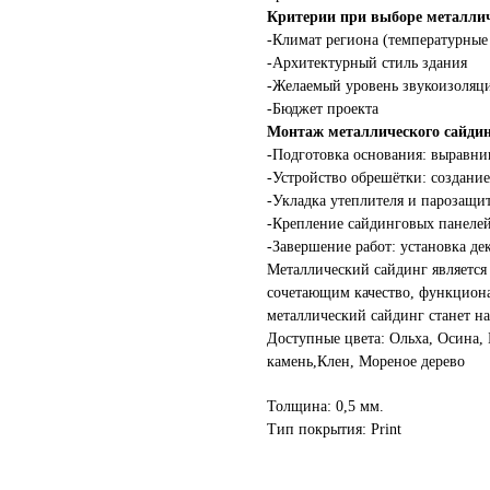
Критерии при выборе металлич
-Климат региона (температурные 
-Архитектурный стиль здания
-Желаемый уровень звукоизоляц
-Бюджет проекта
Монтаж металлического сайдин
-Подготовка основания: выравни
-Устройство обрешётки: создани
-Укладка утеплителя и парозащи
-Крепление сайдинговых панеле
-Завершение работ: установка д
Металлический сайдинг являетс
сочетающим качество, функцион
металлический сайдинг станет н
Доступные цвета: Ольха, Осина,
камень,Клен, Мореное дерево
Толщина: 0,5 мм.
Тип покрытия: Print