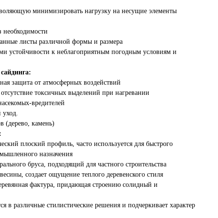
зволяющую минимизировать нагрузку на несущие элементы
з необходимости
ванные листы различной формы и размера
ями устойчивости к неблагоприятным погодным условиям и
сайдинга:
ная защита от атмосферных воздействий
 отсутствие токсичных выделений при нагревании
 насекомых-вредителей
 уход.
в (дерево, камень)
:
еский плоский профиль, часто используется для быстрого
омышленного назначения
рального бруса, подходящий для частного строительства
евесины, создает ощущение теплого деревенского стиля
 деревянная фактура, придающая строению солидный и
я в различные стилистические решения и подчеркивает характер