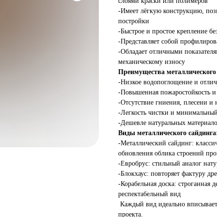
слоями краски или полимеров
-Имеет лёгкую конструкцию, по
постройки
-Быстрое и простое крепление бе
-Представляет собой профилиро
-Обладает отличными показател
механическому износу
Преимущества металлического 
-Низкое водопоглощение и отлич
-Повышенная пожаростойкость и
-Отсутствие гниения, плесени и
-Легкость чистки и минимальный
-Дешевле натуральных материало
Виды металлического сайдинга
-Металлический сайдинг: классич
обновления облика строений пр
-Евробрус: стильный аналог нату
-Блокхаус: повторяет фактуру др
-Корабельная доска: строганная
респектабельный вид
Каждый вид идеально вписываетс
проекта.