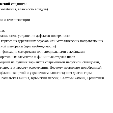
еский сайдинга:
колебания, влажность воздуха)
ии и теплоизоляции
га:
вание стен, устранение дефектов поверхности
е каркаса из деревянных брусков или металлических направляющих
тной мембраны (при необходимости)
й: фиксация саморезами или специальными заклёпками
екоративных элементов и финишная отделка швов
я одним из лучших вариантов современной наружной облицовки,
альность и красоту оформления. Поэтому правильно подобранный
адёжной защитой и украшением вашего здания долгие годы.
 Бразильская вишня, Крымский персик, Светлый камень, Гранитный