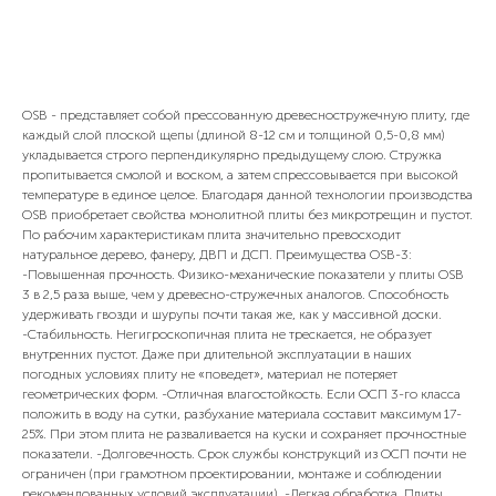
Купить сейчас
OSB - представляет собой прессованную древесностружечную плиту, где
каждый слой плоской щепы (длиной 8-12 см и толщиной 0,5-0,8 мм)
укладывается строго перпендикулярно предыдущему слою. Стружка
пропитывается смолой и воском, а затем спрессовывается при высокой
температуре в единое целое. Благодаря данной технологии производства
OSB приобретает свойства монолитной плиты без микротрещин и пустот.
По рабочим характеристикам плита значительно превосходит
натуральное дерево, фанеру, ДВП и ДСП. Преимущества OSB-3:
-Повышенная прочность. Физико-механические показатели у плиты OSB
3 в 2,5 раза выше, чем у древесно-стружечных аналогов. Способность
удерживать гвозди и шурупы почти такая же, как у массивной доски.
-Стабильность. Негигроскопичная плита не трескается, не образует
внутренних пустот. Даже при длительной эксплуатации в наших
погодных условиях плиту не «поведет», материал не потеряет
геометрических форм. -Отличная влагостойкость. Если ОСП 3-го класса
положить в воду на сутки, разбухание материала составит максимум 17-
25%. При этом плита не разваливается на куски и сохраняет прочностные
показатели. -Долговечность. Срок службы конструкций из ОСП почти не
ограничен (при грамотном проектировании, монтаже и соблюдении
рекомендованных условий эксплуатации). -Легкая обработка. Плиты