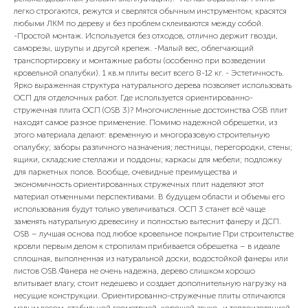
легко строгаются, режутся и сверлятся обычным инструментом; красятся
любыми ЛКМ по дереву и без проблем склеиваются между собой.
-Простой монтаж. Используется без отходов, отлично держит гвозди,
саморезы, шурупы и другой крепеж. -Малый вес, облегчающий
транспортировку и монтажные работы (особенно при возведении
кровельной опалубки). 1 кв.м плиты весит всего 8-12 кг. - Эстетичность.
Ярко выраженная структура натурального дерева позволяет использовать
ОСП для отделочных работ. Где используется ориентированно-
стружечная плита ОСП (OSB 3)? Многочисленные достоинства OSB плит
находят самое разное применение. Помимо надежной обрешетки, из
этого материала делают: временную и многоразовую строительную
опалубку; заборы различного назначения; лестницы, перегородки, стены;
ящики, складские стеллажи и поддоны; каркасы для мебели; подложку
для паркетных полов. Вообще, очевидные преимущества и
экономичность ориентированных стружечных плит наделяют этот
материал отменными перспективами. В будущем области и объемы его
использования будут только увеличиваться. ОСП 3 станет всё чаще
заменять натуральную древесину и полностью вытеснит фанеру и ДСП.
OSB – лучшая основа под любое кровельное покрытие При строительстве
кровли первым делом к стропилам прибивается обрешетка – в идеале
сплошная, выполненная из натуральной доски, водостойкой фанеры или
листов OSB.Фанера не очень надежна, дерево слишком хорошо
впитывает влагу, стоит недешево и создает дополнительную нагрузку на
несущие конструкции. Ориентированно-стружечные плиты отличаются