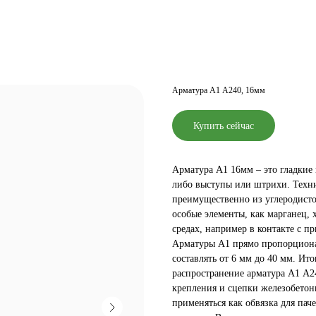
Арматура А1 А240, 16мм
Купить сейчас
Арматура А1 16мм – это гладкие 
либо выступы или штрихи. Техни
преимущественно из углеродистой
особые элементы, как марганец, 
средах, например в контакте с п
Арматуры А1 прямо пропорционал
составлять от 6 мм до 40 мм. Ит
распространение арматура А1 А2
крепления и сцепки железобетон
применяться как обвязка для пач