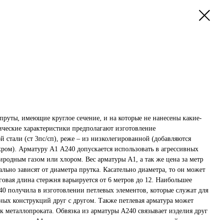
пруты, имеющие круглое сечение, и на которые не нанесены какие-
ческие характеристики предполагают изготовление
 стали (ст 3пс/сп), реже – из низколегированной (добавляются
хром). Арматуру А1 А240 допускается использовать в агрессивных
риродным газом или хлором. Вес арматуры А1, а так же цена за метр
ьно зависят от диаметра прутка. Касательно диаметра, то он может
оговая длина стержня варьируется от 6 метров до 12. Наибольшее
40 получила в изготовлении петлевых элементов, которые служат для
ных конструкций друг с другом. Также петлевая арматура может
ек металлопроката. Обвязка из арматуры А240 связывает изделия друг