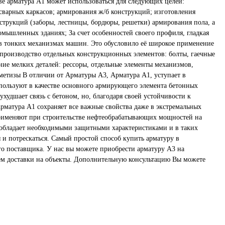
тве арматура А1 может использоваться для следующих целей:
 сварных каркасов; армирования ж/б конструкций; изготовления
струкций (заборы, лестницы, бордюры, решетки) армирования пола, а
омышленных зданиях; За счет особенностей своего профиля, гладкая
в тонких механизмах машин. Это обусловило её широкое применение
 производство отдельных конструкционных элементов: болты, гаечные
ние мелких деталей: рессоры, отдельные элементы механизмов,
етизы В отличии от Арматуры А3, Арматура А1, уступает в
спользуют в качестве основного армирующего элемента бетонных
ухудшает связь с бетоном, но, благодаря своей устойчивости к
рматура А1 сохраняет все важные свойства даже в экстремальных
рименяют при строительстве нефтеобрабатывающих мощностей на
 обладает необходимыми защитными характеристиками и в таких
 и потрескаться. Самый простой способ купить арматуру в
го поставщика. У нас вы можете приобрести арматуру А3 на
ем доставки на объекты. Дополнительную консультацию Вы можете