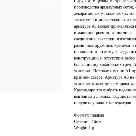
с другом. В целом, в строительс
производства арматурных сеток,
декоративных металлических кон
также стен в многоэтажных и пр
арматура А1 может применяться 
в машиностроении, в том числе:
соединения, заклепки; изготовле
различные пружины; крепежи и м
прочности и поэтому ее редко и
конструкций, и отсутствие ребер 
большинству химических сред, А
условиях. Поэтому именно А1 п
крайнем севере. Арматура А3 не
условиях может деформироваться
Краснодаре это выбрать надежно
выгодных условиях. Осуществля
получить у наших менеджеров.
Формат: гладкая
Сечение: 16мм
Weight: 1 g