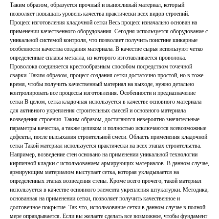
Таким образом, образуется прочный и выносливый материал, который
позволяет повышать уровень качества практически всех видов строений.
Процесс изготовления кладочной сетки Весь процесс изначально основан на
применении качественного оборудования. Сегодня используется оборудование с
уникальной системой контроля, что позволяет получить поистине шикарные
особенности качества создания материала. В качестве сырья используют четко
определенные сплавы металла, из которого изготавливается проволока.
Проволока соединяется крестообразным способом посредством точечной
сварки. Таким образом, процесс создания сетки достаточно простой, но в тоже
время, чтобы получить качественный материал на выходе, нужно детально
контролировать все процессы изготовления. Особенности и предназначение
сетки В целом, сетка кладочная используется в качестве основного материала
для активного укрепления строительных смесей и основного материала
возведения строения. Таким образом, достигаются невероятно значительные
параметры качества, а также целиком и полностью исключаются всевозможные
дефекты, после высыхания строительной смеси. Область применения кладочной
сетки Такой материал используется практически на всех этапах строительства.
Например, возведение стен основано на применении уникальной технологии
кирпичной кладки с использованием армирующих материалов. В данном случае,
армирующим материалом выступает сетка, которая укладывается на
определенных этапах возведения стены. Кроме всего прочего, такой материал
используется в качестве основного элемента укрепления штукатурки. Методика,
основанная на применении сетки, позволяет получить качественное и
долговечное покрытие. Так что, использование сетки в данном случае в полной
мере оправдывается. Если вы желаете сделать все возможное, чтобы фундамент