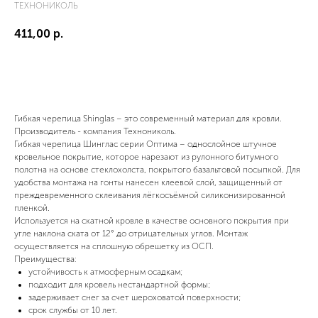
ТЕХНОНИКОЛЬ
411,00
р.
Купить сейчас
Гибкая черепица Shinglas – это современный материал для кровли.
Производитель - компания Технониколь.
Гибкая черепица Шинглас серии Оптима – однослойное штучное
кровельное покрытие, которое нарезают из рулонного битумного
полотна на основе стеклохолста, покрытого базальтовой посыпкой. Для
удобства монтажа на гонты нанесен клеевой слой, защищенный от
преждевременного склеивания лёгкосъёмной силиконизированной
пленкой.
Используется на скатной кровле в качестве основного покрытия при
угле наклона ската от 12° до отрицательных углов. Монтаж
осуществляется на сплошную обрешетку из ОСП.
Преимущества:
устойчивость к атмосферным осадкам;
подходит для кровель нестандартной формы;
задерживает снег за счет шероховатой поверхности;
срок службы от 10 лет.