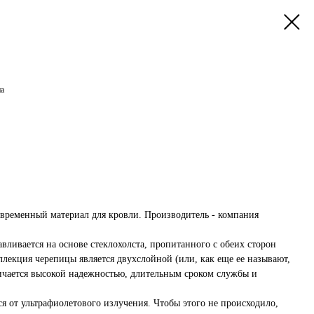
а
современный материал для кровли. Производитель - компания
ливается на основе стеклохолста, пропитанного с обеих сторон
лекция черепицы является двухслойной (или, как еще ее называют,
чается высокой надежностью, длительным сроком службы и
я от ультрафиолетового излучения. Чтобы этого не происходило,