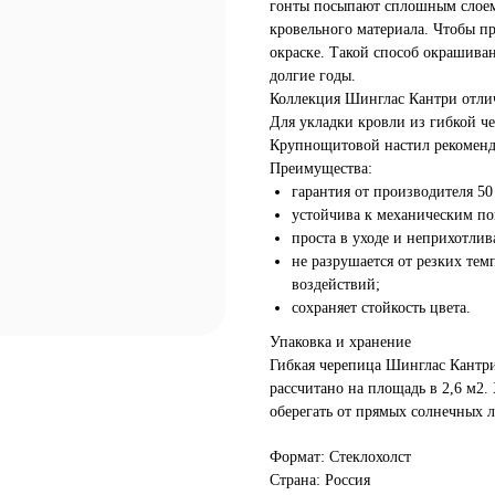
гонты посыпают сплошным слоем 
кровельного материала. Чтобы п
окраске. Такой способ окрашиван
долгие годы.
Коллекция Шинглас Кантри отлич
Для укладки кровли из гибкой ч
Крупнощитовой настил рекоменд
Преимущества:
гарантия от производителя 50 
устойчива к механическим п
проста в уходе и неприхотлив
не разрушается от резких те
воздействий;
сохраняет стойкость цвета.
Упаковка и хранение
Гибкая черепица Шинглас Кантри 
рассчитано на площадь в 2,6 м2.
оберегать от прямых солнечных л
Формат: Стеклохолст
Страна: Россия