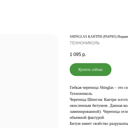
SHINGLAS КАНТРИ (РАНЧО) Индиан
ТЕХНОНИКОЛЬ
1 095
р.
Купить сейчас
Гибкая черепица Shinglas – это 
Технониколь.
Черепица Шинглас Кантри изготав
окисленным битумом. Данная кол
ламинированной). Черепица отли
объемной фактурой.
Битум имеет свойство разрушатьс