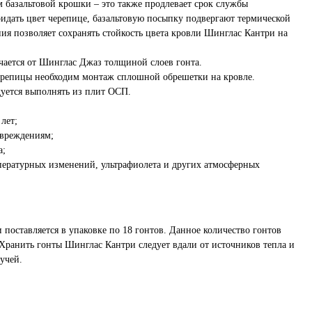
базальтовой крошки – это также продлевает срок службы
ридать цвет черепице, базальтовую посыпку подвергают термической
ия позволяет сохранять стойкость цвета кровли Шинглас Кантри на
ается от Шинглас Джаз толщиной слоев гонта.
ерепицы необходим монтаж сплошной обрешетки на кровле.
уется выполнять из плит ОСП.
лет;
овреждениям;
а;
мпературных изменений, ультрафиолета и других атмосферных
поставляется в упаковке по 18 гонтов. Данное количество гонтов
 Хранить гонты Шинглас Кантри следует вдали от источников тепла и
учей.