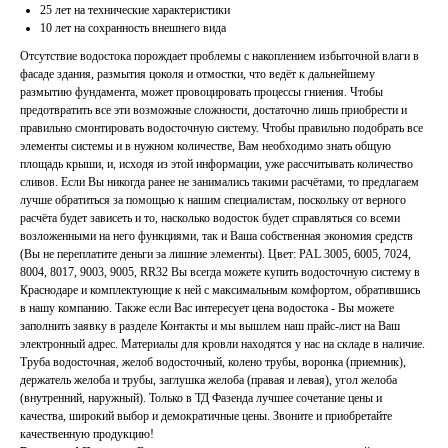
25 лет на технические характеристики
10 лет на сохранность внешнего вида
Отсутствие водостока порождает проблемы с накоплением избыточной влаги в
фасаде здания, размытия цоколя и отмостки, что ведёт к дальнейшему
размытию фундамента, может провоцировать процессы гниения. Чтобы
предотвратить все эти возможные сложности, достаточно лишь приобрести и
правильно смонтировать водосточную систему. Чтобы правильно подобрать все
элементы системы и в нужном количестве, Вам необходимо знать общую
площадь крыши, и, исходя из этой информации, уже рассчитывать количество
сливов. Если Вы никогда ранее не занимались такими расчётами, то предлагаем
лучше обратиться за помощью к нашим специалистам, поскольку от верного
расчёта будет зависеть и то, насколько водосток будет справляться со всеми
возложенными на него функциями, так и Ваша собственная экономия средств
(Вы не переплатите деньги за лишние элементы). Цвет: PAL 3005, 6005, 7024,
8004, 8017, 9003, 9005, RR32 Вы всегда можете купить водосточную систему в
Краснодаре и комплектующие к ней с максимальным комфортом, обратившись
в нашу компанию. Также если Вас интересует цена водостока - Вы можете
заполнить заявку в разделе Контакты и мы вышлем наш прайс-лист на Ваш
электронный адрес. Материалы для кровли находятся у нас на складе в наличие.
Труба водосточная, желоб водосточный, колено трубы, воронка (приемник),
держатель желоба и трубы, заглушка желоба (правая и левая), угол желоба
(внутренний, наружный). Только в ТД Фазенда лучшее сочетание цены и
качества, широкий выбор и демократичные цены. Звоните и приобретайте
качественную продукцию!