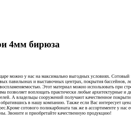
ри 4мм бирюза
даре можно у нас на максимально выгодных условиях. Сотовый
вых павильонах и выставочных центрах, покрытия бассейнов, ле
воспламеняемостью. Этот материал можно использовать при стр
мма позволяет воплощать практически любые архитектурные и д
телей. А владельцы сооружений получают качественное покрыти
обратившись в нашу компанию. Также если Вас интересует цена 
с.Кроме сотового поликарбоната так же в ассортименте у нас 
ены. Звоните и приобретайте качественную продукцию!