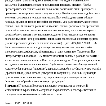
фасаде здания, размытия цоколя и отмостки, что ведёт к дальнейшему
размытию фундамента, может провоцировать процессы гниения. Чтобы
предотвратить все эти возможные сложности, достаточно лишь приобрести и
правильно смонтировать водосточную систему. Чтобы правильно подобрать все
элементы системы и в нужном количестве, Вам необходимо знать общую
площадь крыши, и, исходя из этой информации, уже рассчитывать количество
сливов. Если Вы никогда ранее не занимались такими расчётами, то предлагаем
лучше обратиться за помощью к нашим специалистам, поскольку от верного
расчёта будет зависеть и то, насколько водосток будет справляться со всеми
возложенными на него функциями, так и Ваша собственная экономия средств
(Вы не переплатите деньги за лишние элементы). Цвет: 7024,8017, 9003,RR32.
Вы всегда можете купить водосточную систему и комплектующие к ней с
максимальным комфортом, обратившись в нашу компанию. Также если Вас
интересует цена водостока - Вы можете заполнить заявку в разделе Контакты и
мы вышлем наш прайс-лист на Ваш электронный адрес. Материалы для кровли
находятся у нас на складе в наличие. Труба водосточная, желоб водосточный,
колено трубы, воронка (приемник), держатель желоба и трубы, заглушка желоба
(правая и левая), угол желоба (внутренний, наружный). Только в ТД Фазенда
лучшее сочетание цены и качества, широкий выбор и демократичные цены.
Звоните и приобретайте качественную продукцию!
Внимание!
Покрытия Водосточных систем отличаются от покрытий
металлических Кровельных материалов выраженностью текстуры (степенью
глянца/матовости) и оттенком выбранного цвета.
Размер: 150*100*3000