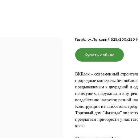
Газоблок Лотковый 625х200х250 (4
Купить сейчас
ВКБлок – современный строитель
природные минералы без добавле
предъявляемым к двурядной и од
ненесущих, наружных и внутренн
воздействию нагрузок разной на
Конструкции из газобетона треб
Торговый дом "Фазенда" являетс
предлагаем приобрести у нас газ
краю.