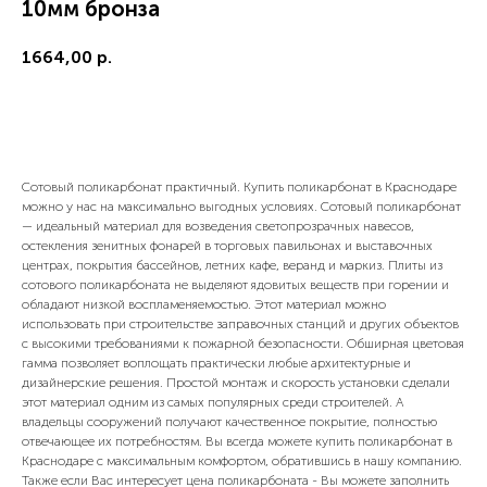
10мм бронза
1664,00
р.
Купить сейчас
Сотовый поликарбонат практичный. Купить поликарбонат в Краснодаре
можно у нас на максимально выгодных условиях. Сотовый поликарбонат
— идеальный материал для возведения светопрозрачных навесов,
остекления зенитных фонарей в торговых павильонах и выставочных
центрах, покрытия бассейнов, летних кафе, веранд и маркиз. Плиты из
сотового поликарбоната не выделяют ядовитых веществ при горении и
обладают низкой воспламеняемостью. Этот материал можно
использовать при строительстве заправочных станций и других объектов
с высокими требованиями к пожарной безопасности. Обширная цветовая
гамма позволяет воплощать практически любые архитектурные и
дизайнерские решения. Простой монтаж и скорость установки сделали
этот материал одним из самых популярных среди строителей. А
владельцы сооружений получают качественное покрытие, полностью
отвечающее их потребностям. Вы всегда можете купить поликарбонат в
Краснодаре с максимальным комфортом, обратившись в нашу компанию.
Также если Вас интересует цена поликарбоната - Вы можете заполнить