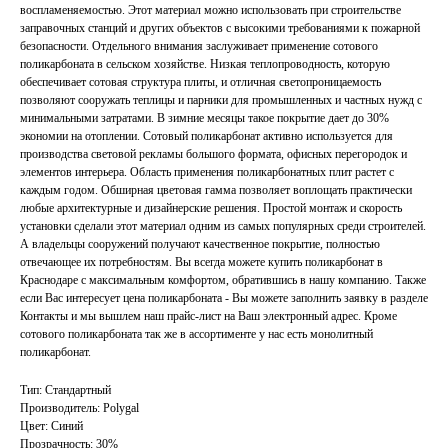
воспламеняемостью. Этот материал можно использовать при строительстве
заправочных станций и других объектов с высокими требованиями к пожарной
безопасности. Отдельного внимания заслуживает применение сотового
поликарбоната в сельском хозяйстве. Низкая теплопроводность, которую
обеспечивает сотовая структура плиты, и отличная светопроницаемость
позволяют сооружать теплицы и парники для промышленных и частных нужд с
минимальными затратами. В зимние месяцы такое покрытие дает до 30%
экономии на отоплении. Сотовый поликарбонат активно используется для
производства световой рекламы большого формата, офисных перегородок и
элементов интерьера. Область применения поликарбонатных плит растет с
каждым годом. Обширная цветовая гамма позволяет воплощать практически
любые архитектурные и дизайнерские решения. Простой монтаж и скорость
установки сделали этот материал одним из самых популярных среди строителей.
А владельцы сооружений получают качественное покрытие, полностью
отвечающее их потребностям. Вы всегда можете купить поликарбонат в
Краснодаре с максимальным комфортом, обратившись в нашу компанию. Также
если Вас интересует цена поликарбоната - Вы можете заполнить заявку в разделе
Контакты и мы вышлем наш прайс-лист на Ваш электронный адрес. Кроме
сотового поликарбоната так же в ассортименте у нас есть монолитный
поликарбонат.
Тип: Стандартный
Производитель: Polygal
Цвет: Синий
Прозрачность: 30%