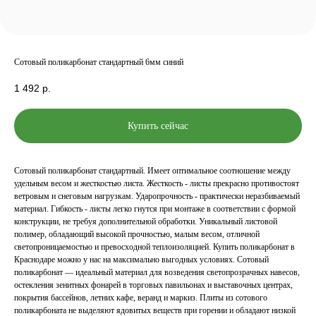
Сотовый поликарбонат стандартный 6мм синий
1 492
р.
Купить сейчас
Сотовый поликарбонат стандартный. Имеет оптимальное соотношение между
удельным весом и жесткостью листа. Жесткость - листы прекрасно противостоят
ветровым и снеговым нагрузкам. Ударопрочность - практически неразбиваемый
материал. Гибкость - листы легко гнутся при монтаже в соответствии с формой
конструкции, не требуя дополнительной обработки. Уникальный листовой
полимер, обладающий высокой прочностью, малым весом, отличной
светопроницаемостью и превосходной теплоизоляцией. Купить поликарбонат в
Краснодаре можно у нас на максимально выгодных условиях. Сотовый
поликарбонат — идеальный материал для возведения светопрозрачных навесов,
остекления зенитных фонарей в торговых павильонах и выставочных центрах,
покрытия бассейнов, летних кафе, веранд и маркиз. Плиты из сотового
поликарбоната не выделяют ядовитых веществ при горении и обладают низкой