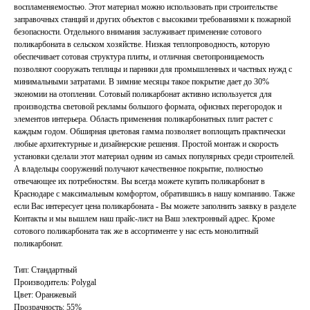
воспламеняемостью. Этот материал можно использовать при строительстве
заправочных станций и других объектов с высокими требованиями к пожарной
безопасности. Отдельного внимания заслуживает применение сотового
поликарбоната в сельском хозяйстве. Низкая теплопроводность, которую
обеспечивает сотовая структура плиты, и отличная светопроницаемость
позволяют сооружать теплицы и парники для промышленных и частных нужд с
минимальными затратами. В зимние месяцы такое покрытие дает до 30%
экономии на отоплении. Сотовый поликарбонат активно используется для
производства световой рекламы большого формата, офисных перегородок и
элементов интерьера. Область применения поликарбонатных плит растет с
каждым годом. Обширная цветовая гамма позволяет воплощать практически
любые архитектурные и дизайнерские решения. Простой монтаж и скорость
установки сделали этот материал одним из самых популярных среди строителей.
А владельцы сооружений получают качественное покрытие, полностью
отвечающее их потребностям. Вы всегда можете купить поликарбонат в
Краснодаре с максимальным комфортом, обратившись в нашу компанию. Также
если Вас интересует цена поликарбоната - Вы можете заполнить заявку в разделе
Контакты и мы вышлем наш прайс-лист на Ваш электронный адрес. Кроме
сотового поликарбоната так же в ассортименте у нас есть монолитный
поликарбонат.
Тип: Стандартный
Производитель: Polygal
Цвет: Оранжевый
Прозрачность: 55%