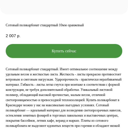
Сотовый поликарбонат стандартный 10мм оранжевый
2 007
р.
Купить сейчас
Сотовый поликарбонат стандартный. Имеет оптимальное соотношение между
удельным весом и жесткостью листа. Жесткость - листы прекрасно противостоят
ветровым и снеговым нагрузкам. Ударопрочность - практически неразбиваемый
материал. Гибкость - листы легко гнутся при монтаже в соответствии с формой
конструкции, не требуя дополнительной обработки. Уникальный листовой
полимер, обладающий высокой прочностью, малым весом, отличной
светопроницаемостью и превосходной теплоизоляцией. Купить поликарбонат в
Краснодаре можно у нас на максимально выгодных условиях. Сотовый
поликарбонат — идеальный материал для возведения светопрозрачных навесов,
остекления зенитных фонарей в торговых павильонах и выставочных центрах,
покрытия бассейнов, летних кафе, веранд и маркиз. Плиты из сотового
поликарбоната не выделяют ядовитых веществ при горении и обладают низкой