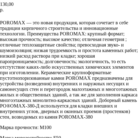
130,00
р.
Купить сейчас
POROMAX — это новая продукция, которая сочетает в себе
традиции кирпичного строительства и инновационные
технологии. Преимущества POROMAX: крупный формат;
высокая прочность; высокое качество; отличная геометрия ;
отличные теплозащитные свойства; превосходная звуко- и
шумоизоляция; низкая трудоемкость и простота каменных работ;
низкий расход раствора при кладке; хорошая
паропроницаемость; долговечность; экологичность, то есть
отстутствие каких-либо искусственных химических элементов
при изготовлении. Керамические крупноформатные
пустотнопоризованные камни POROMAX предназначены для
устройства (возведения) внутренних и наружных несущих и
самонесущих стен и перегородок малоэтажных и многоэтажных
жилых и общественных зданий, а так же для заполнения каркаса
многоэтажных монолитно-каркасных зданий. Доборный камень
PO®OMAX-380-Д используется для кладки внешних и
внутренних углов, дверных и оконных проемов (простенков)
стен, возводимых из камня POROMAX-380
Марка прочности: М100
Марка морозостойкости: F50