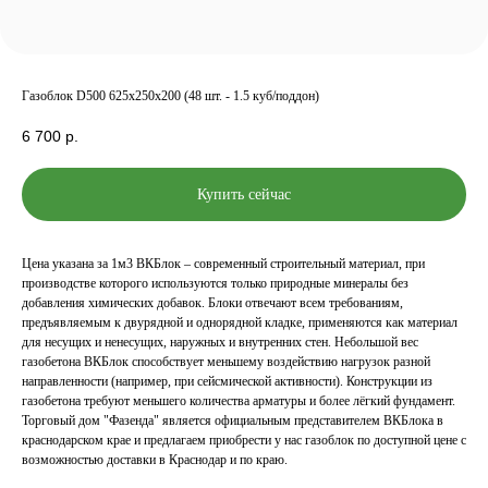
Газоблок D500 625x250x200 (48 шт. - 1.5 куб/поддон)
6 700
р.
Купить сейчас
Цена указана за 1м3 ВКБлок – современный строительный материал, при
производстве которого используются только природные минералы без
добавления химических добавок. Блоки отвечают всем требованиям,
предъявляемым к двурядной и однорядной кладке, применяются как материал
для несущих и ненесущих, наружных и внутренних стен. Небольшой вес
газобетона ВКБлок способствует меньшему воздействию нагрузок разной
направленности (например, при сейсмической активности). Конструкции из
газобетона требуют меньшего количества арматуры и более лёгкий фундамент.
Торговый дом "Фазенда" является официальным представителем ВКБлока в
краснодарском крае и предлагаем приобрести у нас газоблок по доступной цене с
возможностью доставки в Краснодар и по краю.