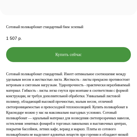
Сотовый поликарбонат стандартный 6мм зеленый
1 507
р.
Купить сейчас
Сотовый поликарбонат стандартный. Имеет оптимальное соотношение между
удельным весом и жесткостью листа. Жесткость - листы прекрасно противостоят
ветровым и снеговым нагрузкам. Ударопрочность - практически неразбиваемый
материал. Гибкость - листы легко гнутся при монтаже в соответствии с формой
конструкции, не требуя дополнительной обработки. Уникальный листовой
полимер, обладающий высокой прочностью, малым весом, отличной
светопроницаемостью и превосходной теплоизоляцией. Купить поликарбонат в
Краснодаре можно у нас на максимально выгодных условиях. Сотовый
поликарбонат — идеальный материал для возведения светопрозрачных навесов,
остекления зенитных фонарей в торговых павильонах и выставочных центрах,
покрытия бассейнов, летних кафе, веранд и маркиз. Плиты из сотового
поликарбоната не выделяют ядовитых веществ при горении и обладают низкой