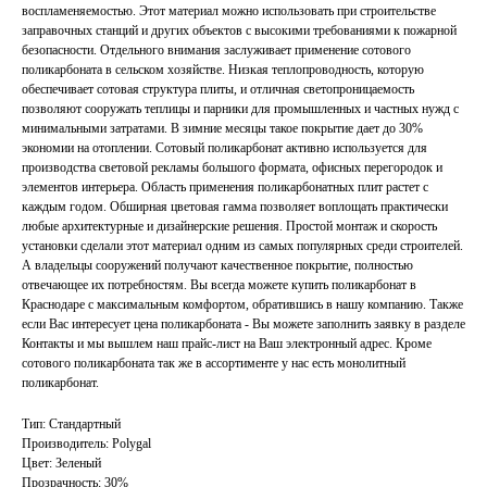
воспламеняемостью. Этот материал можно использовать при строительстве
заправочных станций и других объектов с высокими требованиями к пожарной
безопасности. Отдельного внимания заслуживает применение сотового
поликарбоната в сельском хозяйстве. Низкая теплопроводность, которую
обеспечивает сотовая структура плиты, и отличная светопроницаемость
позволяют сооружать теплицы и парники для промышленных и частных нужд с
минимальными затратами. В зимние месяцы такое покрытие дает до 30%
экономии на отоплении. Сотовый поликарбонат активно используется для
производства световой рекламы большого формата, офисных перегородок и
элементов интерьера. Область применения поликарбонатных плит растет с
каждым годом. Обширная цветовая гамма позволяет воплощать практически
любые архитектурные и дизайнерские решения. Простой монтаж и скорость
установки сделали этот материал одним из самых популярных среди строителей.
А владельцы сооружений получают качественное покрытие, полностью
отвечающее их потребностям. Вы всегда можете купить поликарбонат в
Краснодаре с максимальным комфортом, обратившись в нашу компанию. Также
если Вас интересует цена поликарбоната - Вы можете заполнить заявку в разделе
Контакты и мы вышлем наш прайс-лист на Ваш электронный адрес. Кроме
сотового поликарбоната так же в ассортименте у нас есть монолитный
поликарбонат.
Тип: Стандартный
Производитель: Polygal
Цвет: Зеленый
Прозрачность: 30%