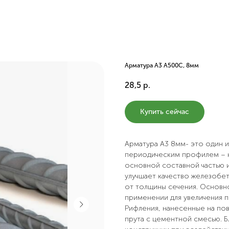
Арматура А3 А500С, 8мм
28,5
р.
Купить сейчас
Арматура А3 8мм- это один 
периодическим профилем – н
основной составной частью 
улучшает качество железобет
от толщины сечения. Основн
применении для увеличения п
Рифления, нанесенные на по
прута с цементной смесью. 