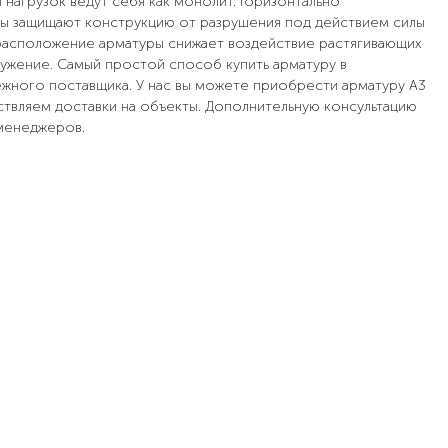
 нагрузок ведут себя как монолит. Горизонтально
ы защищают конструкцию от разрушения под действием силы
 расположение арматуры снижает воздействие растягивающих
ужение. Самый простой способ купить арматуру в
ежного поставщика. У нас вы можете приобрести арматуру А3
ствляем доставки на объекты. Дополнительную консультацию
 менеджеров.