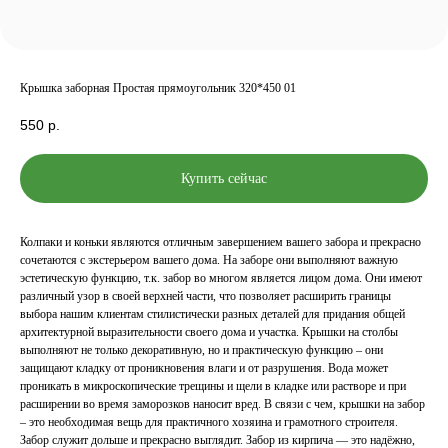
Крышка заборная Простая прямоугольник 320*450 01
550
р.
Купить сейчас
Колпаки и коньки являются отличным завершением вашего забора и прекрасно
сочетаются с экстерьером вашего дома. На заборе они выполняют важную
эстетическую функцию, т.к. забор во многом является лицом дома. Они имеют
различный узор в своей верхней части, что позволяет расширить границы
выбора нашим клиентам стилистически разных деталей для придания общей
архитектурной выразительности своего дома и участка. Крышки на столбы
выполняют не только декоративную, но и практическую функцию – они
защищают кладку от проникновения влаги и от разрушения. Вода может
проникать в микроскопические трещины и щели в кладке или растворе и при
расширении во время заморозков наносит вред. В связи с чем, крышки на забор
– это необходимая вещь для практичного хозяина и грамотного строителя.
Забор служит дольше и прекрасно выглядит. Забор из кирпича — это надёжно,