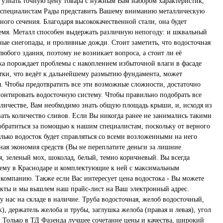
 узнать точную цену товара с нужным Вам набором характеристик,
 специалистам Рады представить Вашему вниманию металлическую
ого сечения. Благодаря высококачественной стали, она будет
емя. Металл способен выдержать различную непогоду: и шквальный
ные снегопады, и проливные дожди. Стоит заметить, что водосточная
любого здания, поэтому не возникает вопроса, а стоит ли её
ока порождает проблемы с накоплением избыточной влаги в фасаде
стки, что ведёт к дальнейшему размытию фундамента, может
. Чтобы предотвратить все эти возможные сложности, достаточно
онтировать водосточную систему. Чтобы правильно подобрать все
личестве, Вам необходимо знать общую площадь крыши, и, исходя из
ать количество сливов. Если Вы никогда ранее не занимались такими
 обратиться за помощью к нашим специалистам, поскольку от верного
колько водосток будет справляться со всеми возложенными на него
ная экономия средств (Вы не переплатите деньги за лишние
, зеленый мох, шоколад, белый, темно коричневый. Вы всегда
ему в Краснодаре и комплектующие к ней с максимальным
компанию. Также если Вас интересует цена водостока - Вы можете
такты и мы вышлем наш прайс-лист на Ваш электронный адрес.
у нас на складе в наличие. Труба водосточная, желоб водосточный,
), держатель желоба и трубы, заглушка желоба (правая и левая), угол
 Только в ТД Фазенда лучшее сочетание цены и качества, широкий