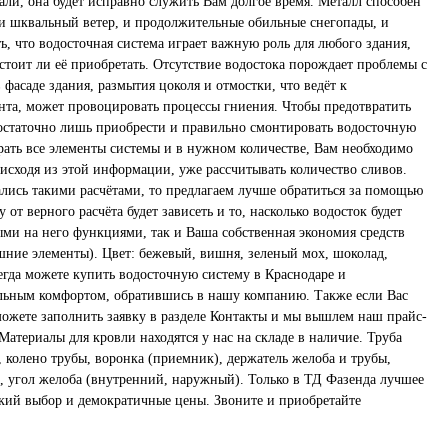
али, она будет исправно служить Вам долгое время. Металл способен
и шквальный ветер, и продолжительные обильные снегопады, и
, что водосточная система играет важную роль для любого здания,
 стоит ли её приобретать. Отсутствие водостока порождает проблемы с
фасаде здания, размытия цоколя и отмостки, что ведёт к
та, может провоцировать процессы гниения. Чтобы предотвратить
остаточно лишь приобрести и правильно смонтировать водосточную
рать все элементы системы и в нужном количестве, Вам необходимо
исходя из этой информации, уже рассчитывать количество сливов.
ались такими расчётами, то предлагаем лучше обратиться за помощью
от верного расчёта будет зависеть и то, насколько водосток будет
ыми на него функциями, так и Ваша собственная экономия средств
шние элементы). Цвет: бежевый, вишня, зеленый мох, шоколад,
егда можете купить водосточную систему в Краснодаре и
льным комфортом, обратившись в нашу компанию. Также если Вас
можете заполнить заявку в разделе Контакты и мы вышлем наш прайс-
Материалы для кровли находятся у нас на складе в наличие. Труба
 колено трубы, воронка (приемник), держатель желоба и трубы,
), угол желоба (внутренний, наружный). Только в ТД Фазенда лучшее
окий выбор и демократичные цены. Звоните и приобретайте