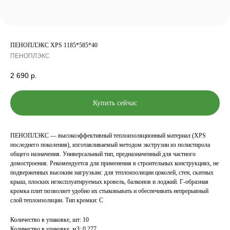
ПЕНОПЛЭКС XPS 1185*585*40
ПЕНОПЛЭКС
2 690
р.
Купить сейчас
ПЕНОПЛЭКС — высокоэффективный теплоизоляционный материал (XPS
последнего поколения), изготавливаемый методом экструзии из полистирола
общего назначения. Универсальный тип, предназначенный для частного
домостроения. Рекомендуется для применения в строительных конструкциях, не
подверженных высоким нагрузкам: для теплоизоляции цоколей, стен, скатных
крыш, плоских неэксплуатируемых кровель, балконов и лоджий. Г-образная
кромка плит позволяет удобно их стыковывать и обеспечивать непрерывный
слой теплоизоляции. Тип кромки: С
Количество в упаковке, шт: 10
Количество в упаковке, м3: 0,277